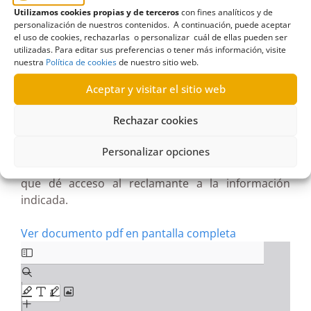
reclamante es la relativa a la justificación de los
Utilizamos cookies propias y de terceros
con fines analíticos y de
gastos, bien a través de un detalle suficiente del
personalización de nuestros contenidos. A continuación, puede aceptar
concepto de los mismos, o bien a través de copia
el uso de cookies, rechazarlas o personalizar cuál de ellas pueden ser
de la documentación que da soporte al gasto
utilizadas. Para editar sus preferencias o tener más información, visite
nuestra
Política de cookies
de nuestro sitio web.
(facturas y posibles notas, presupuestos o
informes del procedimiento: lo que corresponda
Aceptar y visitar el sitio web
conforme al manual de normas y procedimiento
de la sociedad ). En todo caso, deberá figurar la
Rechazar cookies
acción del plan de actuación que ejecuta. Y
requerir a la Sociedad SPET Turismo de Tenerife
Personalizar opciones
S.A. dependiente del Cabildo Insular de Tenerife a
que dé acceso al reclamante a la información
indicada.
Ver documento pdf en pantalla completa