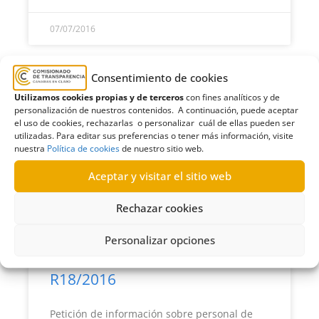
07/07/2016
Consentimiento de cookies
R26/2016
Utilizamos cookies propias y de terceros
con fines analíticos y de
personalización de nuestros contenidos. A continuación, puede aceptar
Solicitud de trámites y documentación sobre
el uso de cookies, rechazarlas o personalizar cuál de ellas pueden ser
oposiciones a policía al Ayuntamiento de
utilizadas. Para editar sus preferencias o tener más información, visite
nuestra
Política de cookies
de nuestro sitio web.
Santa Cruz de Tenerife | Estimación parcial
Aceptar y visitar el sitio web
LEER MÁS >>
Rechazar cookies
06/07/2016
Personalizar opciones
R18/2016
Petición de información sobre personal de