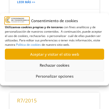
LEER MÁS >>
26/03/2016
Consentimiento de cookies
Utilizamos cookies propias y de terceros
con fines analíticos y de
personalización de nuestros contenidos. A continuación, puede aceptar
R9/2015
el uso de cookies, rechazarlas o personalizar cuál de ellas pueden ser
utilizadas. Para editar sus preferencias o tener más información, visite
nuestra
Política de cookies
de nuestro sitio web.
Petición de emisión de informe técnico a la
Viceconsejería de Política Territorial del
Aceptar y visitar el sitio web
Gobierno de Canarias | Desestimación
Rechazar cookies
LEER MÁS >>
Personalizar opciones
11/03/2016
R7/2015