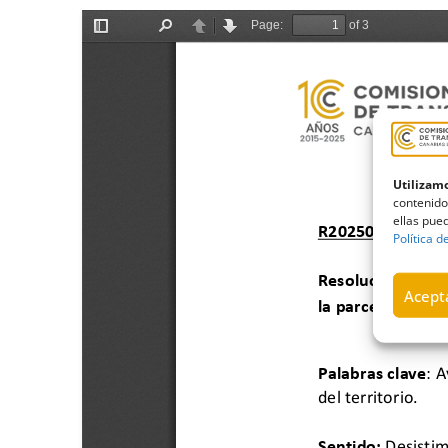
Utilizamo
contenido
ellas pued
Política d
Acepta