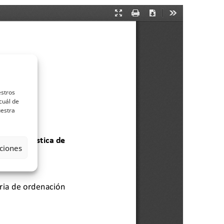
estros
cuál de
uestra
ciones