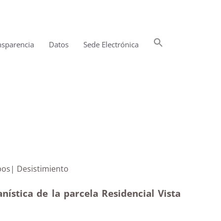
Buscar:
nsparencia
Datos
Sede Electrónica
Botón de búsqueda
 Vista Lobos| Desistimiento
ística de la parcela Residencial Vista