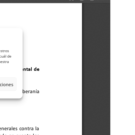
estros
cuál de
uestra
ciones