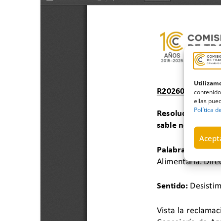
Utilizamo
contenido
ellas pued
Política d
Acepta