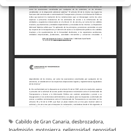
Cabildo de Gran Canaria
,
desbrozadora
,
Inadmisión
,
motosierra
,
peligrosidad
,
penosidad
,