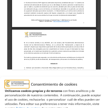
Consentimiento de cookies
asociación
,
Cabildo de Lanzarote
,
Desistimiento
,
Utilizamos cookies propias y de terceros
con fines analíticos y de
Garavilla
,
gasto
,
mesa negociadora
,
Ojeda
,
Rocar
,
personalización de nuestros contenidos. A continuación, puede aceptar
el uso de cookies, rechazarlas o personalizar cuál de ellas pueden ser
tramitación
,
viviendas
utilizadas. Para editar sus preferencias o tener más información, visite