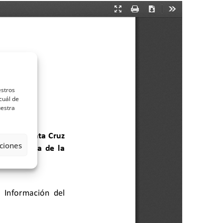
estros
cuál de
uestra
ciones