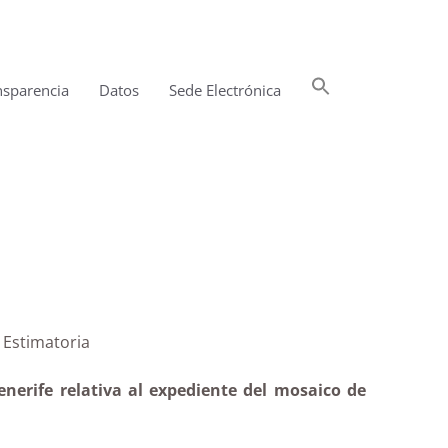
Buscar:
nsparencia
Datos
Sede Electrónica
Botón de búsqueda
 Nivaria|Estimatoria
nerife relativa al expediente del mosaico de