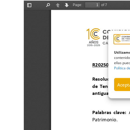
Utilizamo
contenido
ellas pued
Política d
Acepta