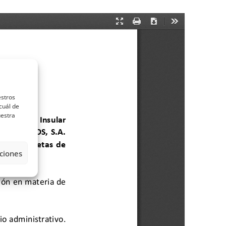
estros
cuál de
uestra
ciones