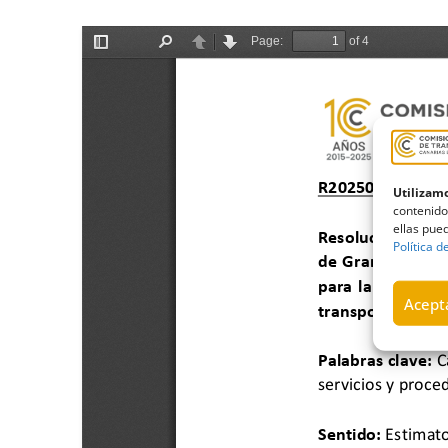
Utilizamo
contenido
ellas pued
Política d
Acepta