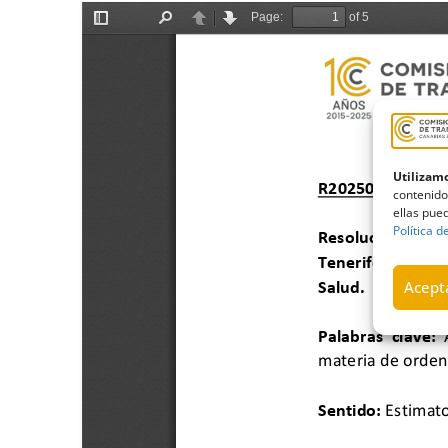
Utilizamo
contenido
ellas pued
Política d
Acepta