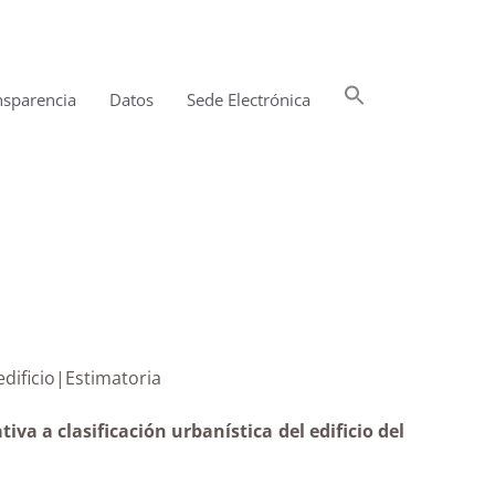
Buscar:
nsparencia
Datos
Sede Electrónica
Botón de búsqueda
 de un edificio|Estimatoria
va a clasificación urbanística del edificio del