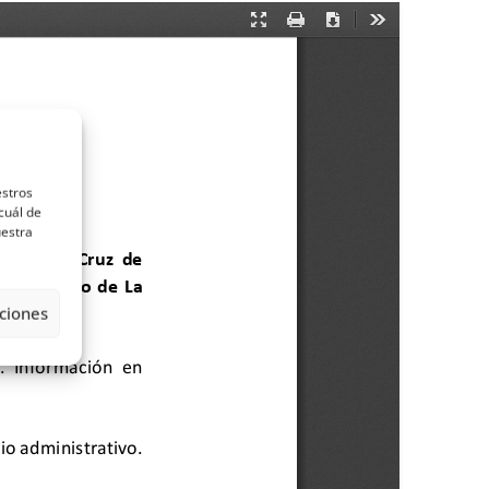
estros
cuál de
uestra
ciones