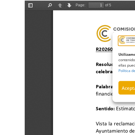
Utilizamo
contenido
ellas pued
Política d
Acepta