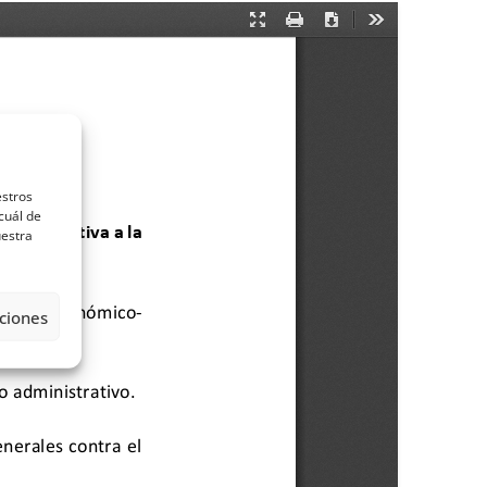
estros
cuál de
uestra
ciones