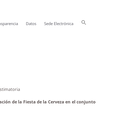
Buscar:
nsparencia
Datos
Sede Electrónica
Botón de búsqueda
órico |Estimatoria
ción de la Fiesta de la Cerveza en el conjunto