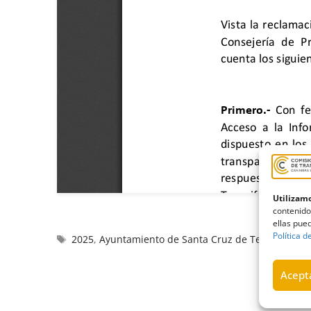
Utilizamo
contenido
ellas pued
Política d
2025
,
Ayuntamiento de Santa Cruz de Tenerife
,
ele
Acepta