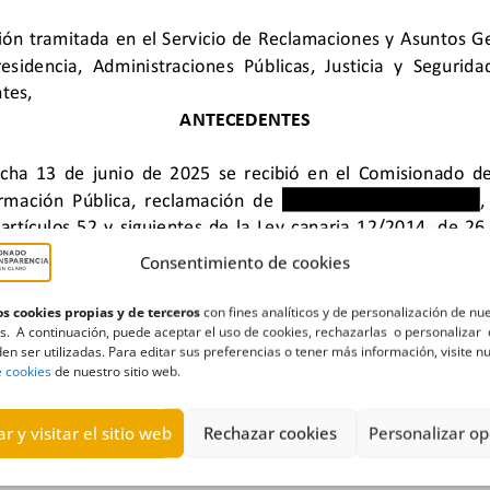
Consentimiento de cookies
s cookies propias y de terceros
con fines analíticos y de personalización de nu
s. A continuación, puede aceptar el uso de cookies, rechazarlas o personalizar 
en ser utilizadas. Para editar sus preferencias o tener más información, visite n
e cookies
de nuestro sitio web.
cciones
,
Estimatoria
,
libros
,
mesa
,
registro
,
TeleTaxi
r y visitar el sitio web
Rechazar cookies
Personalizar op