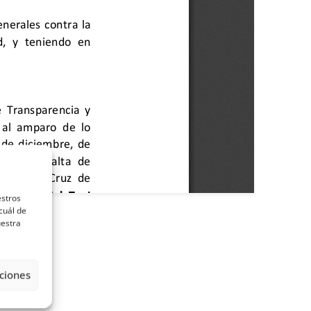
estros
cuál de
uestra
ciones