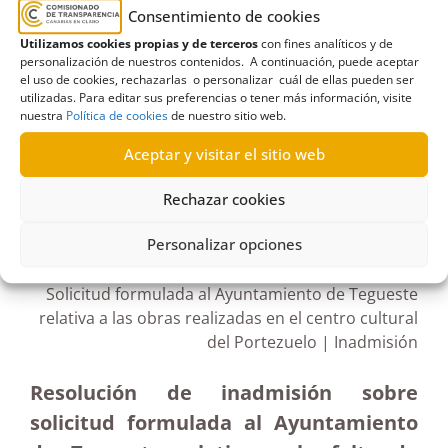
Tegueste
,
Cantina
,
Cargos electos
,
Ciudad
Consentimiento de cookies
Deportiva Los Laureles
,
documentación requerida
,
Utilizamos cookies propias y de terceros
con fines analíticos y de
El Portezuelo
,
Inadmisión
,
obras
,
Pleno
,
Portavoz
personalización de nuestros contenidos. A continuación, puede aceptar
el uso de cookies, rechazarlas o personalizar cuál de ellas pueden ser
municipal
utilizadas. Para editar sus preferencias o tener más información, visite
nuestra
Política de cookies
de nuestro sitio web.
Aceptar y visitar el sitio web
Rechazar cookies
R519/2021
29/12/2021
Personalizar opciones
Solicitud formulada al Ayuntamiento de Tegueste
relativa a las obras realizadas en el centro cultural
del Portezuelo | Inadmisión
Resolución de inadmisión sobre
solicitud formulada al Ayuntamiento