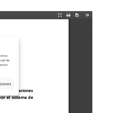
estros
cuál de
uestra
ciones