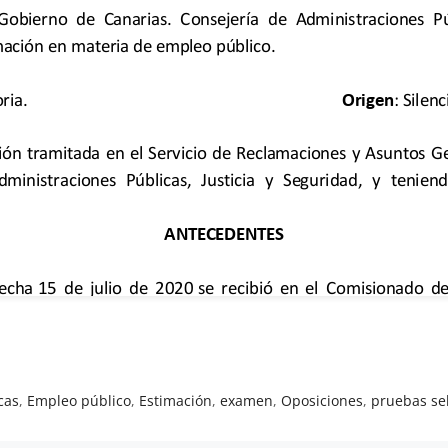
cas
,
Empleo público
,
Estimación
,
examen
,
Oposiciones
,
pruebas sel