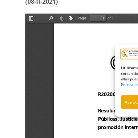
(08-II-2021)
Utilizamo
contenido
ellas pued
Política d
Acepta