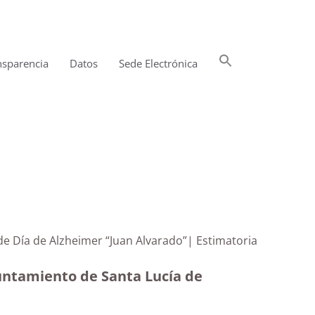
Buscar:
nsparencia
Datos
Sede Electrónica
Botón de búsqueda
 de Día de Alzheimer “Juan Alvarado”| Estimatoria
yuntamiento de Santa Lucía de