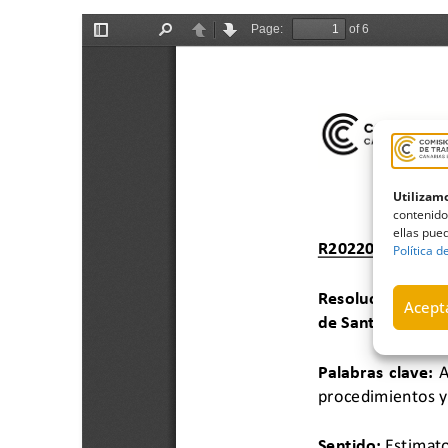
Utilizamo
contenido
ellas pued
Política d
Acepta