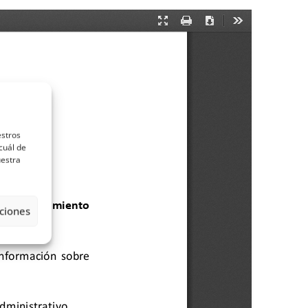
estros
cuál de
uestra
ciones