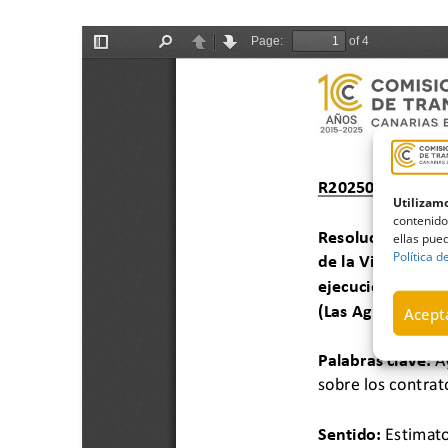
Utilizamo
contenido
ellas pued
Política d
Acepta