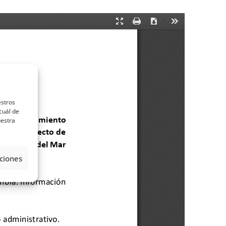
estros
cuál de
uestra
ciones