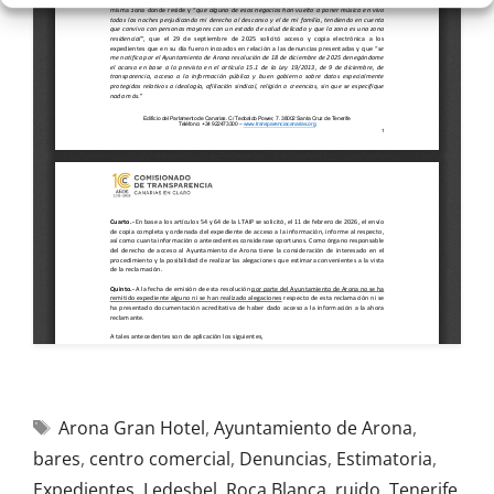
Arona Gran Hotel
,
Ayuntamiento de Arona
,
bares
,
centro comercial
,
Denuncias
,
Estimatoria
,
Expedientes
,
Ledesbel
,
Roca Blanca
,
ruido
,
Tenerife