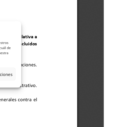
estros
cuál de
uestra
ciones