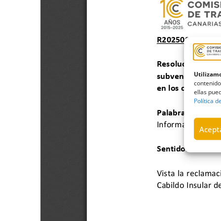
Utilizamo
contenido
ellas pued
Política d
Acepta