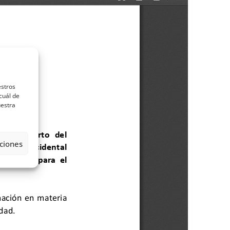
estros
cuál de
uestra
ciones