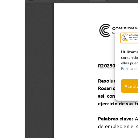
Utilizamo
contenido
ellas pued
Política d
Acepta