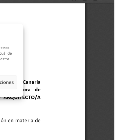
estros
cuál de
uestra
ciones