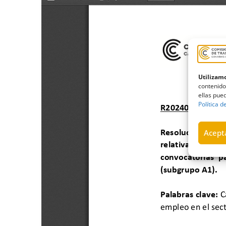
Utilizamo
contenido
ellas pued
Política d
Acepta