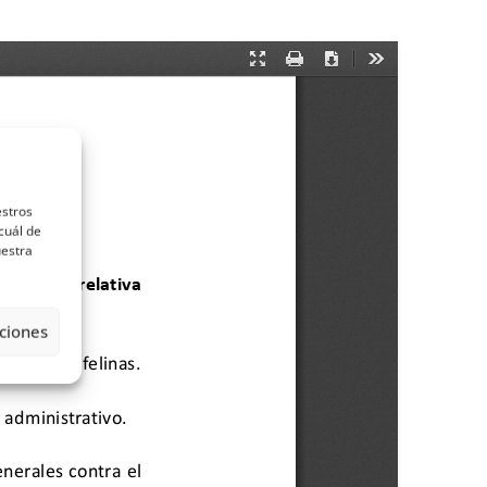
estros
cuál de
uestra
ciones