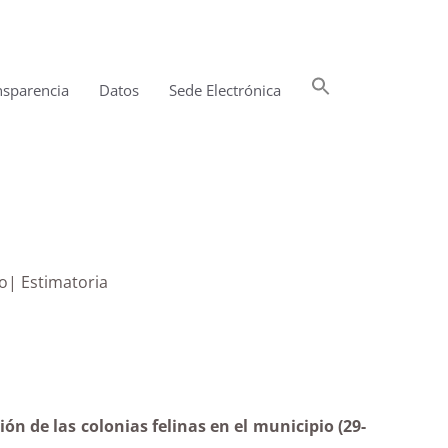
Buscar:
nsparencia
Datos
Sede Electrónica
Botón de búsqueda
io| Estimatoria
ón de las colonias felinas en el municipio (29-