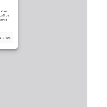
estros
cuál de
uestra
ciones