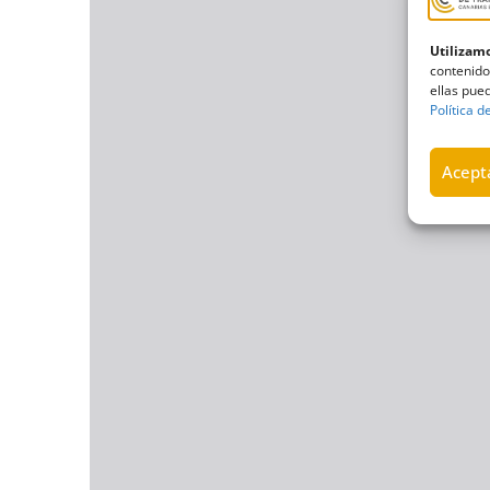
Utilizamo
contenido
ellas pued
Política d
Acepta