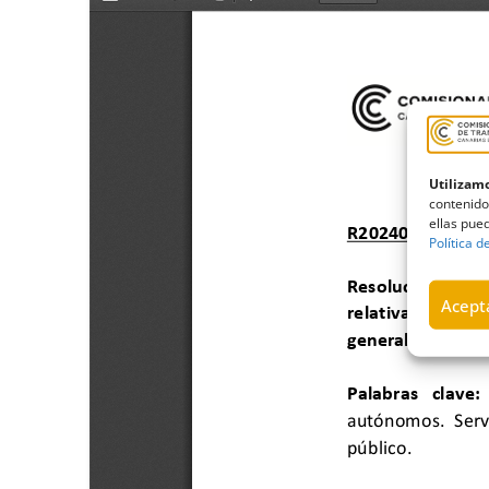
Utilizamo
contenido
ellas pued
Política d
Acepta