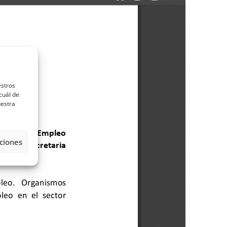
estros
cuál de
uestra
ciones