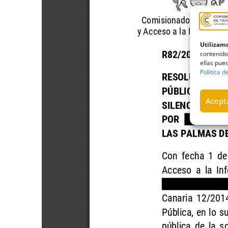
Utilizamo
contenido
ellas pued
Política d
Acepta