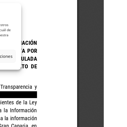
estros
cuál de
uestra
ciones