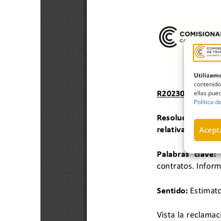
Utilizamo
contenido
ellas pued
Política d
Acepta