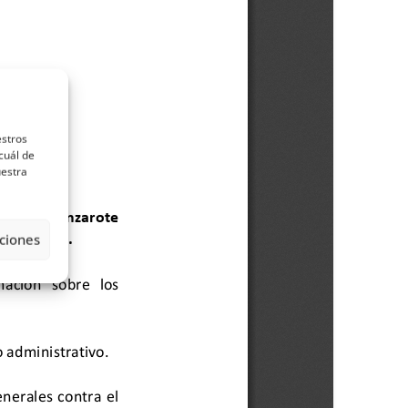
estros
cuál de
uestra
ciones