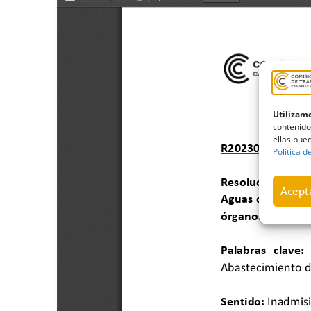
Utilizamo
contenido
ellas pued
Política d
Acepta