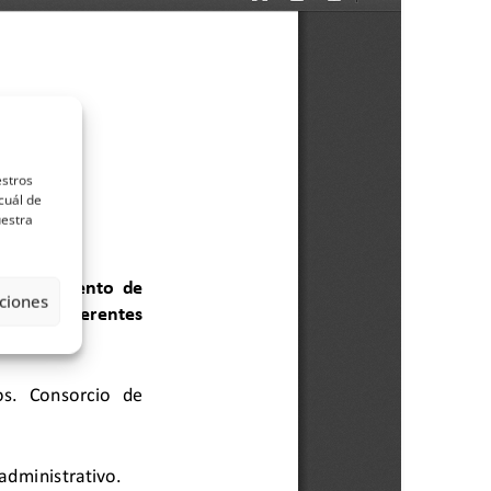
estros
cuál de
uestra
ciones