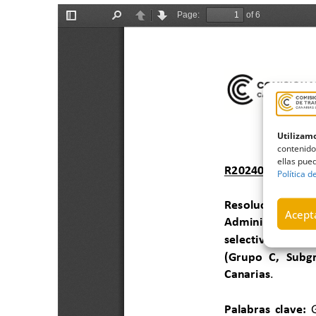
Utilizamo
contenido
ellas pued
Política d
Acepta