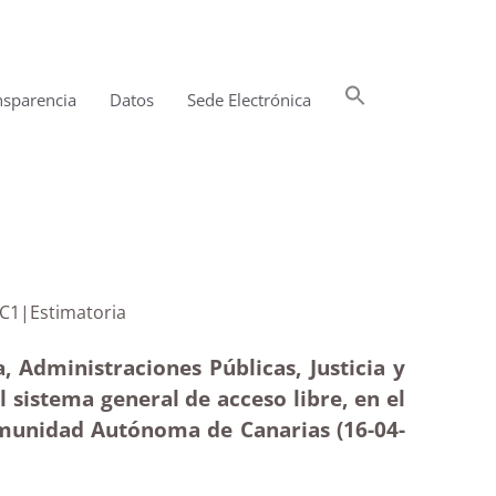
Buscar:
nsparencia
Datos
Sede Electrónica
Botón de búsqueda
 subgrupo C1|Estimatoria
, Administraciones Públicas, Justicia y
l sistema general de acceso libre, en el
omunidad Autónoma de Canarias (16-04
-