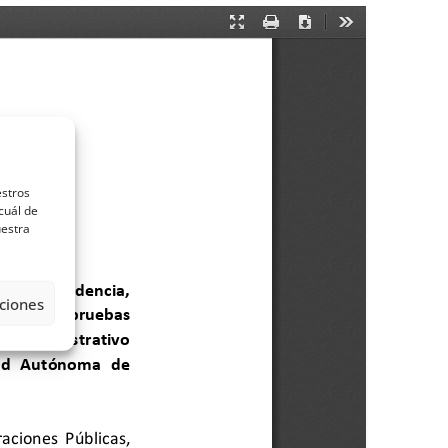
estros
cuál de
uestra
ciones