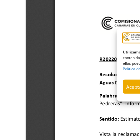
Utilizamo
contenido
ellas pued
Política d
Acepta