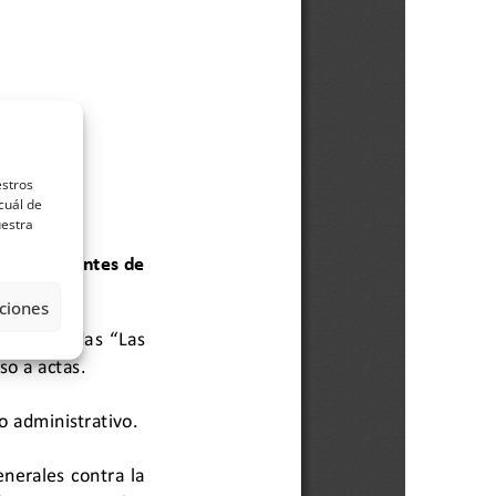
estros
cuál de
uestra
ciones