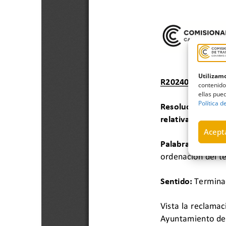
Utilizamo
contenido
ellas pued
Política d
Acepta