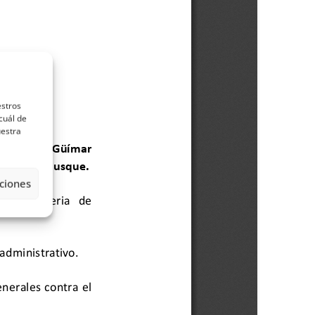
estros
cuál de
uestra
ciones