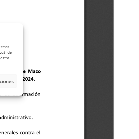
estros
cuál de
uestra
ciones