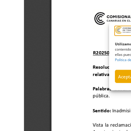
Utilizamo
contenido
ellas pued
Política d
Acepta