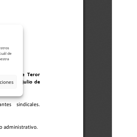
estros
cuál de
uestra
ciones