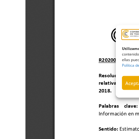
Utilizamo
contenido
ellas pued
Política d
Acepta