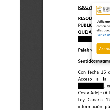
Utilizamo
contenido
ellas pued
Política d
Acepta