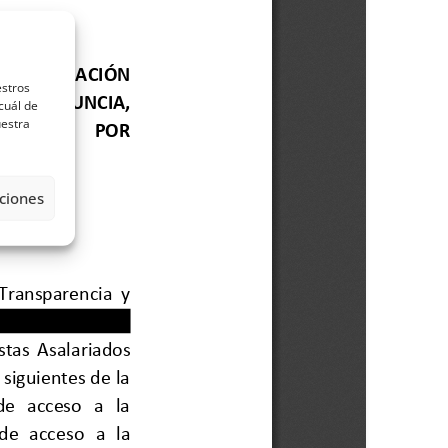
estros
cuál de
uestra
ciones