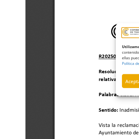
Utilizamo
contenido
ellas pued
Política d
Acepta