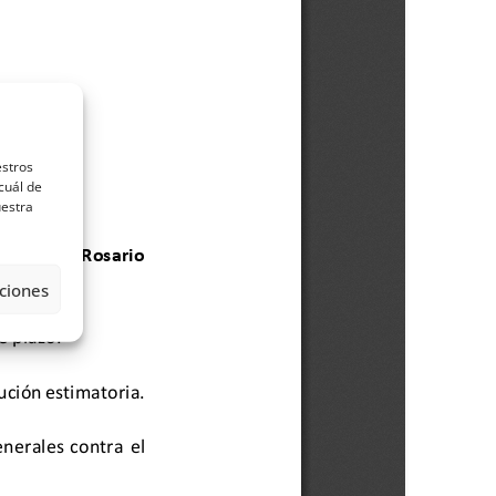
estros
cuál de
uestra
ciones