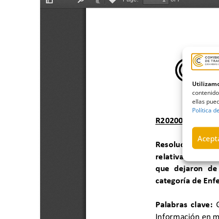
Utilizamo
contenido
ellas pued
Política d
Acepta