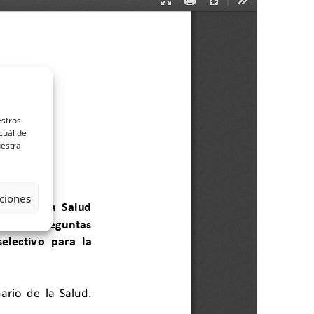
estros
cuál de
uestra
ciones