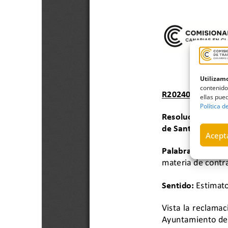
Utilizamo
contenido
ellas pued
Política d
Acepta