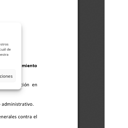
estros
cuál de
uestra
ciones