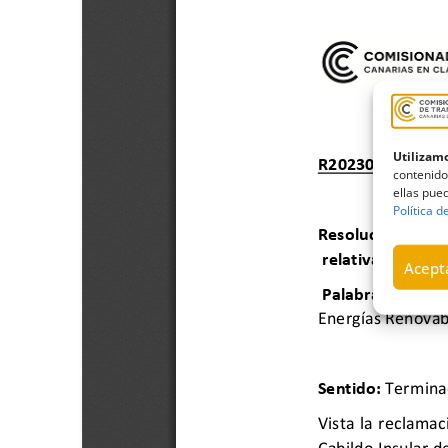
Utilizamo
contenido
ellas pued
Política d
Acepta