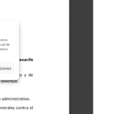
estros
cuál de
uestra
ciones