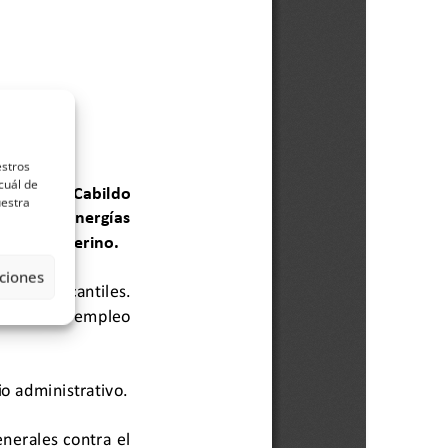
estros
cuál de
uestra
ciones