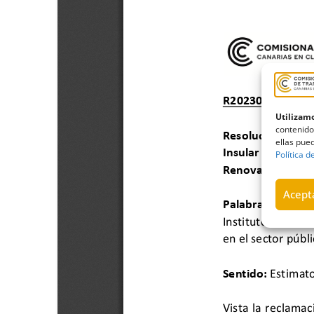
Utilizamo
contenido
ellas pued
Política d
Acepta