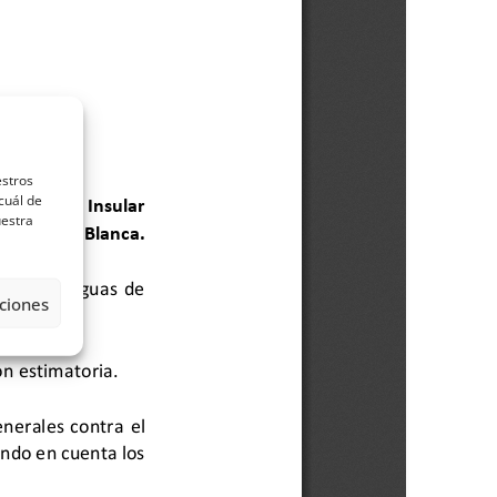
estros
cuál de
uestra
ciones