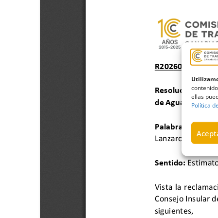
Utilizamo
contenido
ellas pued
Política d
Acepta