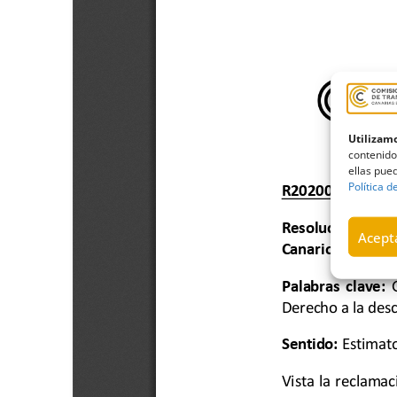
Utilizamo
contenido
ellas pued
Política d
Acepta