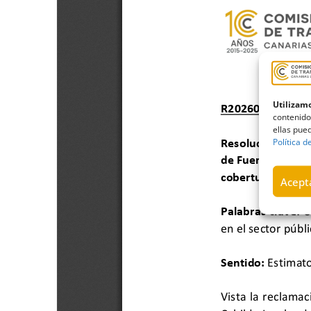
Utilizamo
contenido
ellas pued
Política d
Acepta