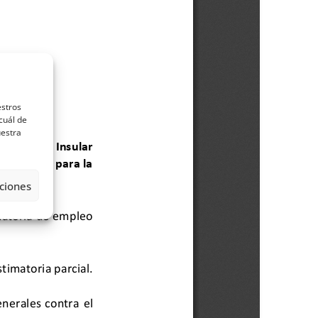
estros
cuál de
uestra
ciones