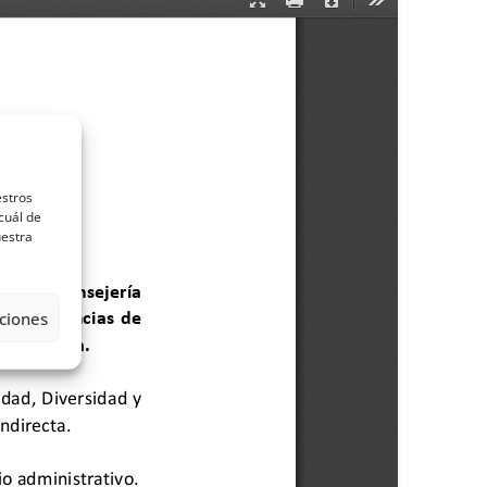
estros
cuál de
uestra
ciones