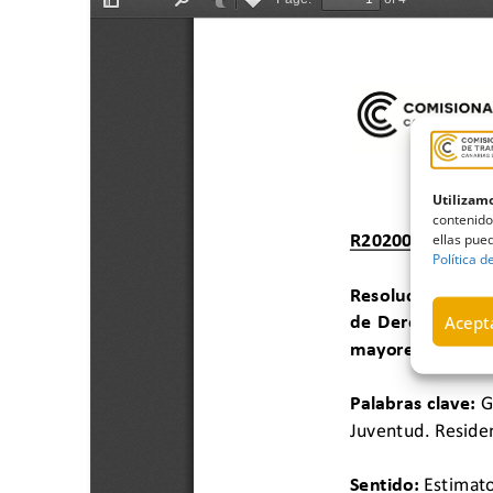
Utilizamo
contenido
ellas pued
Política d
Acepta