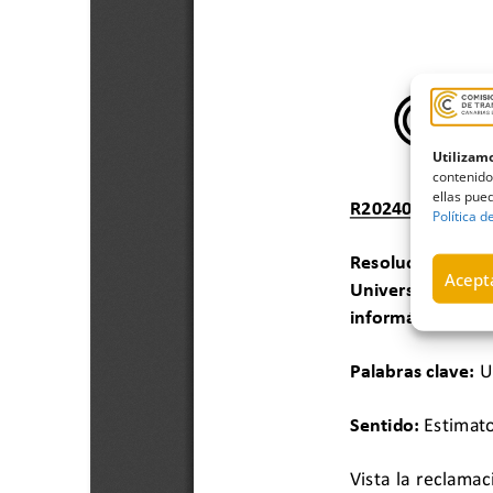
Utilizamo
contenido
ellas pued
Política d
Acepta