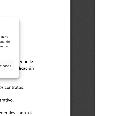
estros
cuál de
uestra
ciones