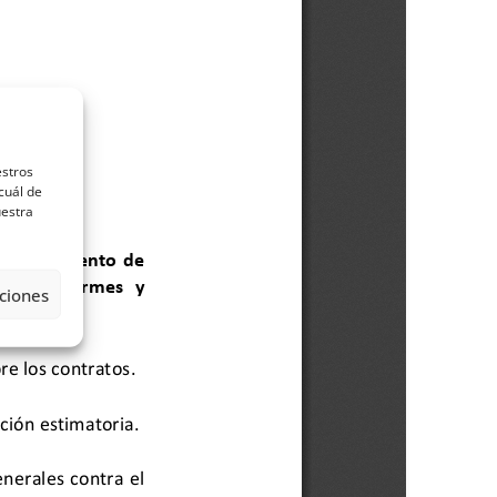
estros
cuál de
uestra
ciones