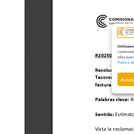
Utilizamo
contenido
ellas pued
Política d
Acepta