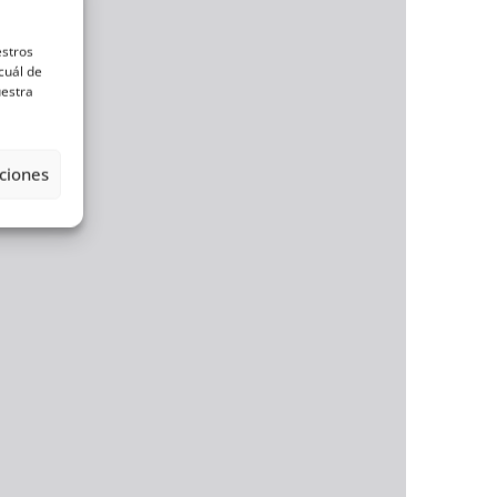
estros
cuál de
uestra
ciones