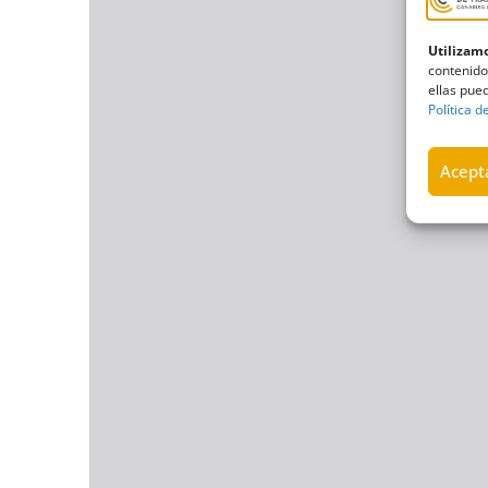
Utilizamo
contenido
ellas pued
Política d
Acepta