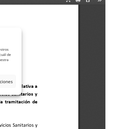
estros
cuál de
uestra
ciones