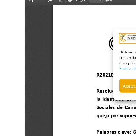
Utilizamo
contenido
ellas pued
Política d
Acepta