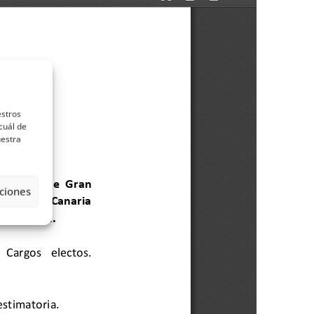
estros
cuál de
uestra
ciones