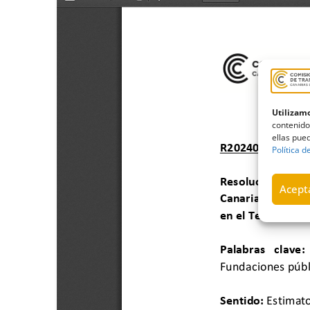
Utilizamo
contenido
ellas pued
Política d
Acepta