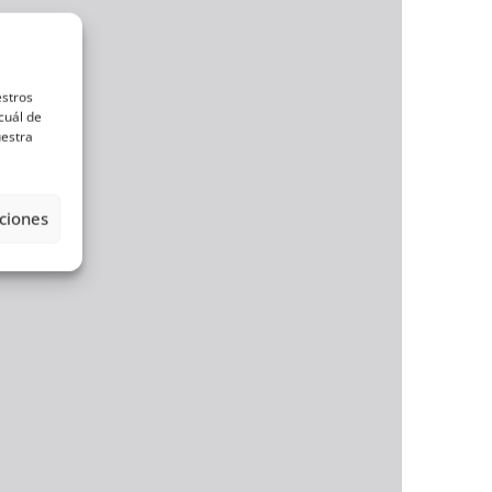
estros
cuál de
uestra
ciones