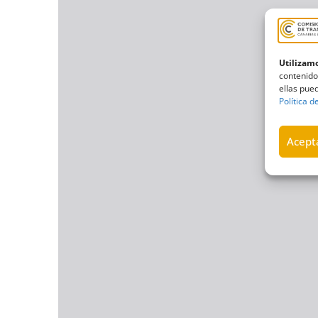
Utilizamo
contenido
ellas pued
Política d
Acepta