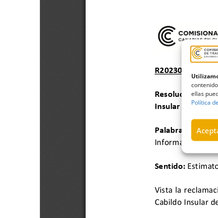
Utilizamo
contenido
ellas pued
Política d
Acepta