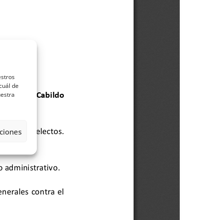
estros
cuál de
uestra
ciones