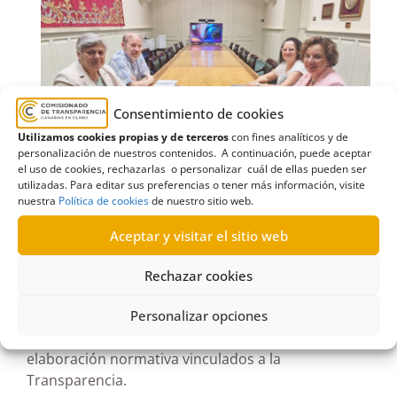
Consentimiento de cookies
Utilizamos cookies propias y de terceros
con fines analíticos y de
personalización de nuestros contenidos. A continuación, puede aceptar
el uso de cookies, rechazarlas o personalizar cuál de ellas pueden ser
utilizadas. Para editar sus preferencias o tener más información, visite
nuestra
Política de cookies
de nuestro sitio web.
La Comisionada de Transparencia y Acceso a la
Aceptar y visitar el sitio web
Información Pública, Noelia García, mantuvo este
jueves una reunión de trabajo con la directora
Rechazar cookies
general de Transparencia del Gobierno de
Personalizar opciones
Canarias, Carmen Delia Alberto, con el objetivo de
mejorar la coordinación en los procesos de
elaboración normativa vinculados a la
Transparencia.