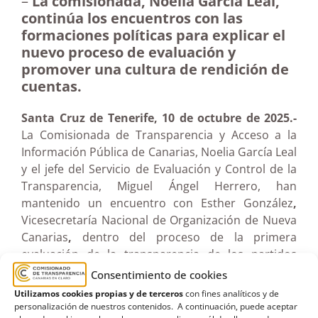
–
La comisionada, Noelia García Leal,
continúa los encuentros con las
formaciones políticas para explicar el
nuevo proceso de evaluación y
promover una cultura de rendición de
cuentas.
Santa Cruz de Tenerife, 10 de octubre de 2025.-
La Comisionada de Transparencia y Acceso a la
Información Pública de Canarias, Noelia García Leal
y el jefe del Servicio de Evaluación y Control de la
Transparencia, Miguel Ángel Herrero, han
mantenido un encuentro con Esther González
,
Vicesecretaría Nacional de Organización de Nueva
Canarias
,
dentro del proceso de la primera
evaluación de la transparencia de los partidos
políticos en Canarias.
Consentimiento de cookies
Utilizamos cookies propias y de terceros
con fines analíticos y de
Durante la reunión, celebrada en el Parlamento de
personalización de nuestros contenidos. A continuación, puede aceptar