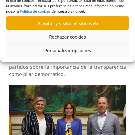
el uso de cookies, rechazarlas o personalizar cuál de ellas pueden ser
Canarias, García Leal explicó los criterios y
utilizadas. Para editar sus preferencias o tener más información, visite
procedimientos de esta nueva evaluación, que por
nuestra
Política de cookies
de nuestro sitio web.
primera vez analizará el cumplimiento de las
Aceptar y visitar el sitio web
obligaciones de publicidad activa y la accesibilidad
de la información pública en las formaciones
Rechazar cookies
políticas canarias.
Personalizar opciones
El objetivo de estas reuniones es fomentar la
colaboración institucional y sensibilizar a los
partidos sobre la importancia de la transparencia
como pilar democrático.